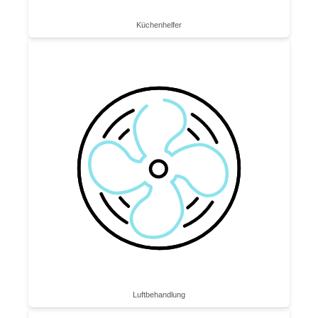
Küchenhelfer
Luftbe­handlung