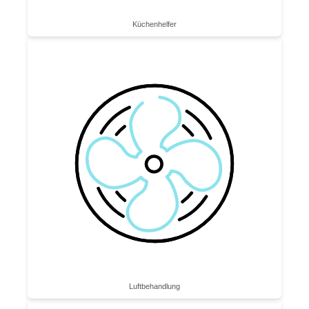
Küchenhelfer
Luftbe­handlung