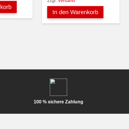
zzgl.
Versand
72,00 €
36,00 €.
korb
In den Warenkorb
100 % sichere Zahlung