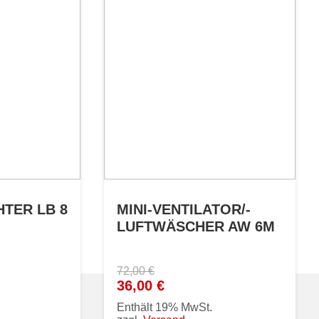
TER LB 8
MINI-VENTILATOR/-
LUFTWÄSCHER AW 6M
72,00
€
Ursprünglicher
Aktueller
36,00
€
Preis
Preis
Enthält 19% MwSt.
war:
ist: